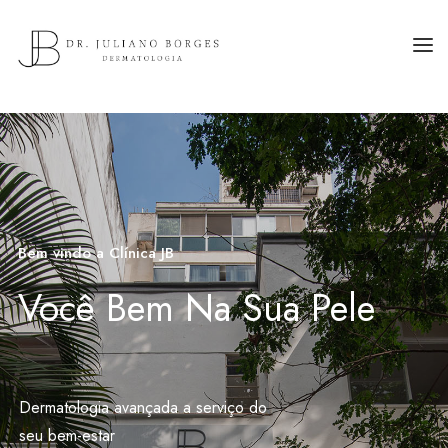
HOME
SOBRE
ESPECIALIDADES
TRATAMENTOS
Bem vindo a Clínica JB
CURSOS
Saúde Integral
Cuidando do corpo em toda sua